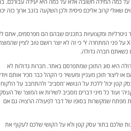
ר על כמה המילה חשובה אלא על כמה היא יעילה עבורכם. בת
ם שאולי קרוב אליכם פיסית ולכן השקעה בזנב ארוך כזה יכו
ר ניטרליות ומקצועיות בתכנים שבהם הם מפרסמים, אתם ל
תראו אותם מדברים על 'בזול' או 'האם לבחור ב-X על פני המתחרה Y' כי זה לא יוצר רושם טוב לציין שהמוצ
 כשאתם חברה גדולה.
דולה היא סוג התוכן שמתפרסם באתר. חברות גדולות לא
ו ליצור תוכן מעניין ומעשיר כי הקהל כבר מכיר אותם ויוד
ק קטן יכול ללכת על הנושא 'מסביב' ולהתחבב על הלקוחו
 קניה' ועוד כל מיני דברים מסביב לשירות או המוצר של העסק
לות מפתח שמקשרות בסופו של דבר לפעולה הרצויה גם אם
נות שלכם בתור עסק קטן ולא על הקושי שלכם לעקוף את